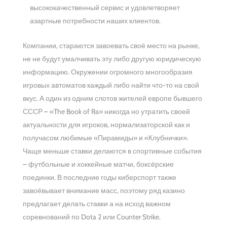
высококачественный сервис и удовлетворяет
азартные потребности наших клиентов.
Компании, стараются завоевать своё место на рынке,
не не будут умалчивать эту либо другую юридическую
информацию. Окружении огромного многообразия
игровых автоматов каждый либо найти что-то на свой
вкус. А один из одним слотов жителей европе бывшего
СССР – «The Book of Ra» никогда но утратить своей
актуальности для игроков, нормализаторской как и
получасом любимые «Пирамиды» и «Клубнички».
Чаще меньше ставки делаются в спортивные события
– футбольные и хоккейные матчи, боксёрские
поединки. В последние годы киберспорт также
завоёвывает внимание масс, поэтому ряд казино
предлагает делать ставки а на исход важном
соревнований по Dota 2 или Counter Strike.