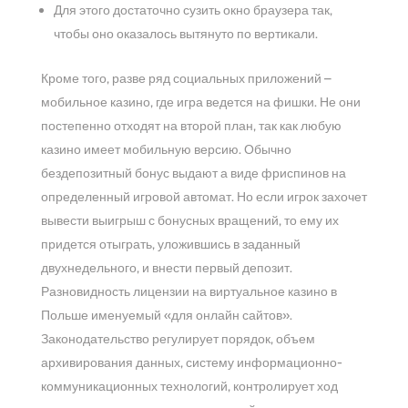
Для этого достаточно сузить окно браузера так,
чтобы оно оказалось вытянуто по вертикали.
Кроме того, разве ряд социальных приложений –
мобильное казино, где игра ведется на фишки. Не они
постепенно отходят на второй план, так как любую
казино имеет мобильную версию. Обычно
бездепозитный бонус выдают а виде фриспинов на
определенный игровой автомат. Но если игрок захочет
вывести выигрыш с бонусных вращений, то ему их
придется отыграть, уложившись в заданный
двухнедельного, и внести первый депозит.
Разновидность лицензии на виртуальное казино в
Польше именуемый «для онлайн сайтов».
Законодательство регулирует порядок, объем
архивирования данных, систему информационно-
коммуникационных технологий, контролирует ход