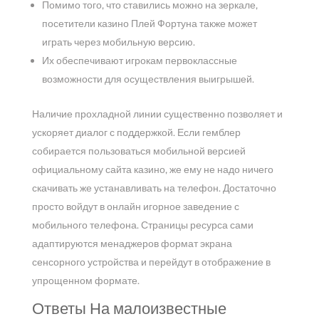
Помимо того, что ставились можно на зеркале,
посетители казино Плей Фортуна также может
играть через мобильную версию.
Их обеспечивают игрокам первоклассные
возможности для осуществления выигрышей.
Наличие прохладной линии существенно позволяет и
ускоряет диалог с поддержкой. Если гемблер
собирается пользоваться мобильной версией
официальному сайта казино, же ему не надо ничего
скачивать же устанавливать на телефон. Достаточно
просто войдут в онлайн игорное заведение с
мобильного телефона. Страницы ресурса сами
адаптируются менаджеров формат экрана
сенсорного устройства и перейдут в отображение в
упрощенном формате.
Ответы На малоизвестные