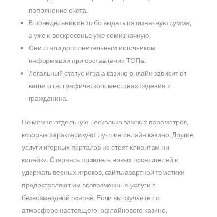
пополнение счета.
В понедельник он либо выдать пятизначную сумма,
а уже и воскресенье уже семизначную.
Они стали дополнительным источником
информации при составлении ТОПа.
Легальный статус игра а казино онлайн зависит от
вашего географического местонахождения и
гражданина.
Но можно отдельную несколько важных параметров,
которые характеризуют лучшие онлайн казино. Другие
услуги игорных порталов не стоят клиентам ни
копейки. Стараясь привлечь новых посетителей и
удержать верных игроков, сайты азартной тематики
предоставляют им всевозможные услуги в
безвозмездной основе. Если вы скучаете по
атмосфере настоящего, офлайнового казино,