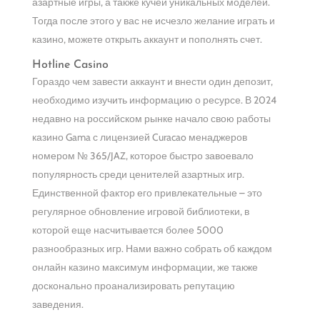
азартные игры, а также кучей уникальных моделей.
Тогда после этого у вас не исчезло желание играть и
казино, можете открыть аккаунт и пополнять счет.
Hotline Casino
Гораздо чем завести аккаунт и внести один депозит,
необходимо изучить информацию о ресурсе. В 2024
недавно на российском рынке начало свою работы
казино Gama с лицензией Curacao менаджеров
номером № 365/JAZ, которое быстро завоевало
популярность среди ценителей азартных игр.
Единственной фактор его привлекательные – это
регулярное обновление игровой библиотеки, в
которой еще насчитывается более 5000
разнообразных игр. Нами важно собрать об каждом
онлайн казино максимум информации, же также
досконально проанализировать репутацию
заведения.